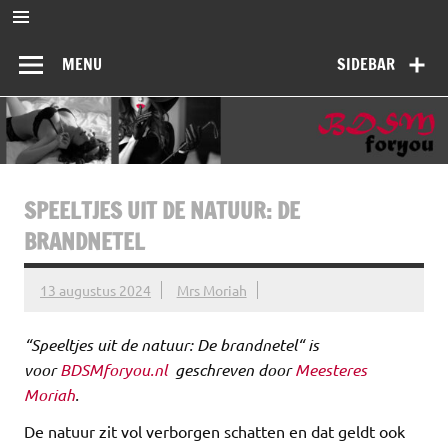
Ga
naar
BDSMforyou
de
Informatief en inspirerend platform over BDSM en Femdom
inhoud
MENU
SIDEBAR
SPEELTJES UIT DE NATUUR: DE
BRANDNETEL
13 augustus 2024
Mrs Moriah
“Speeltjes uit de natuur: De brandnetel“ is
voor
BDSMforyou.nl
geschreven door
Meesteres
Moriah
.
De natuur zit vol verborgen schatten en dat geldt ook