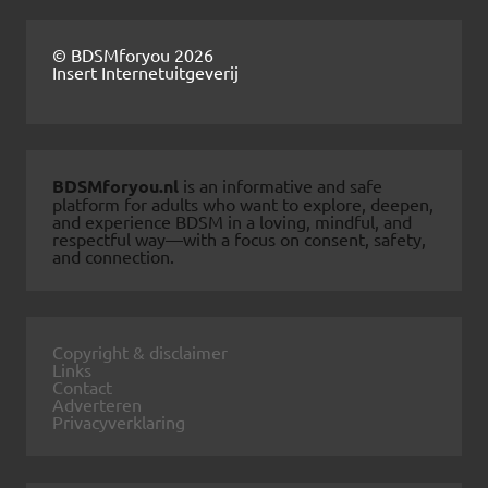
© BDSMforyou 2026
Insert Internetuitgeverij
BDSMforyou.nl
is an informative and safe
platform for adults who want to explore, deepen,
and experience BDSM in a loving, mindful, and
respectful way—with a focus on consent, safety,
and connection.
Copyright & disclaimer
Links
Contact
Adverteren
Privacyverklaring