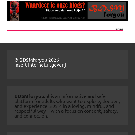
© BDSMforyou 2026
Insert Internetuitgeverij
BDSMforyou.nl
is an informative and safe
platform for adults who want to explore, deepen,
and experience BDSM in a loving, mindful, and
respectful way—with a focus on consent, safety,
and connection.