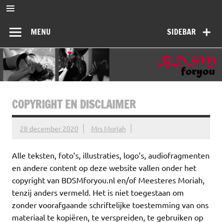
Ga
naar
BDSMforyou
de
Informatief en inspirerend platform over BDSM en Femdom
inhoud
MENU
SIDEBAR
COPYRIGHT EN DISCLAIMER
28 december 2020
Mrs Moriah
Alle teksten, foto’s, illustraties, logo’s, audiofragmenten
en andere content op deze website vallen onder het
copyright van BDSMforyou.nl en/of Meesteres Moriah,
tenzij anders vermeld. Het is niet toegestaan om
zonder voorafgaande schriftelijke toestemming van ons
materiaal te kopiëren, te verspreiden, te gebruiken op