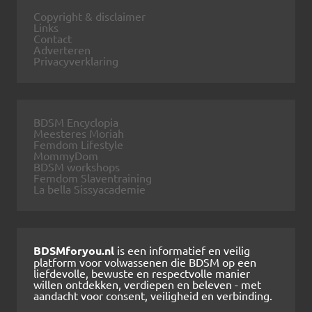
Copyright & disclaimer
Links
Contact
Adverteren
Privacyverklaring
BDSM Encyclopia
Meesteres Moriah
Femdom Lifestyle
MommyDom
BDSM workshops
Femdom Slaventraining
La bella Sissyacademie
BDSMforyou.nl
is een informatief en veilig
platform voor volwassenen die BDSM op een
liefdevolle, bewuste en respectvolle manier
willen ontdekken, verdiepen en beleven - met
aandacht voor consent, veiligheid en verbinding.