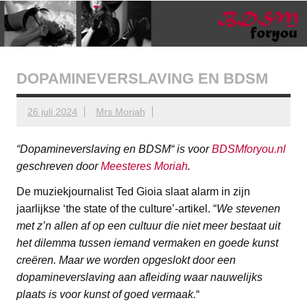
Ga
BDSMforyou
Informatief en inspirerend platform over BDSM en Femdom
naar
de
inhoud
DOPAMINEVERSLAVING EN BDSM
26 juli 2024
Mrs Moriah
“Dopamineverslaving en BDSM“ is voor
BDSMforyou.nl
geschreven door
Meesteres Moriah
.
De muziekjournalist Ted Gioia slaat alarm in zijn
jaarlijkse ‘the state of the culture’-artikel. “
We stevenen
met z’n allen af op een cultuur die niet meer bestaat uit
het dilemma tussen iemand vermaken en goede kunst
creëren. Maar we worden opgeslokt door een
dopamineverslaving aan afleiding waar nauwelijks
plaats is voor kunst of goed vermaak.
“