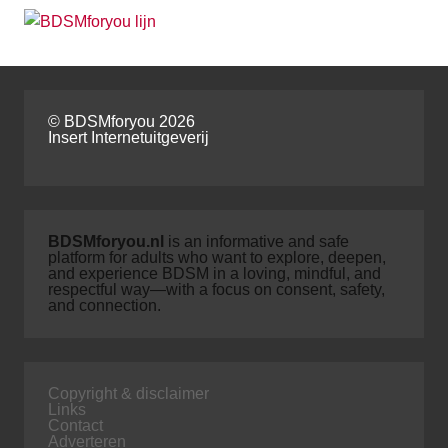
© BDSMforyou 2026
Insert Internetuitgeverij
BDSMforyou.nl
is an informative and safe
platform for adults who want to explore, deepen,
and experience BDSM in a loving, mindful, and
respectful way—with a focus on consent, safety,
and connection.
Copyright & disclaimer
Links
Contact
Adverteren