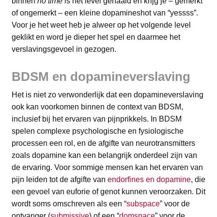
binnen
no time
is het level gehaald en krijg je – gemerkt
of ongemerkt – een kleine dopamineshot van “yessss”.
Voor je het weet heb je alweer op het volgende level
geklikt en word je dieper het spel en daarmee het
verslavingsgevoel in gezogen.
BDSM en dopamineverslaving
Het is niet zo verwonderlijk dat een dopamineverslaving
ook kan voorkomen binnen de context van BDSM,
inclusief bij het ervaren van pijnprikkels. In BDSM
spelen complexe psychologische en fysiologische
processen een rol, en de afgifte van neurotransmitters
zoals dopamine kan een belangrijk onderdeel zijn van
de ervaring. Voor sommige mensen kan het ervaren van
pijn leiden tot de afgifte van
endorfines en dopamine
, die
een gevoel van euforie of genot kunnen veroorzaken. Dit
wordt soms omschreven als een “
subspace
” voor de
ontvanger (
submissive
) of een “
domspace
” voor de