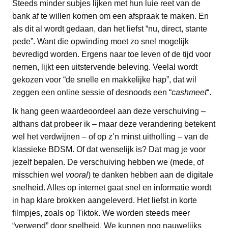
Steeds minder subjes lijken met hun luie reet van de
bank af te willen komen om een afspraak te maken. En
als dit al wordt gedaan, dan het liefst “nu, direct, stante
pede”. Want die opwinding moet zo snel mogelijk
bevredigd worden. Ergens naar toe leven of de tijd voor
nemen, lijkt een uitstervende beleving. Veelal wordt
gekozen voor “de snelle en makkelijke hap”, dat wil
zeggen een online sessie of desnoods een “
cashmeet
“.
Ik hang geen waardeoordeel aan deze verschuiving –
althans dat probeer ik – maar deze verandering betekent
wel het verdwijnen – of op z’n minst uitholling – van de
klassieke BDSM. Of dat wenselijk is? Dat mag je voor
jezelf bepalen. De verschuiving hebben we (mede, of
misschien wel
vooral
) te danken hebben aan de digitale
snelheid. Alles op internet gaat snel en informatie wordt
in hap klare brokken aangeleverd. Het liefst in korte
filmpjes, zoals op Tiktok. We worden steeds meer
“verwend” door snelheid. We kunnen nog nauwelijks