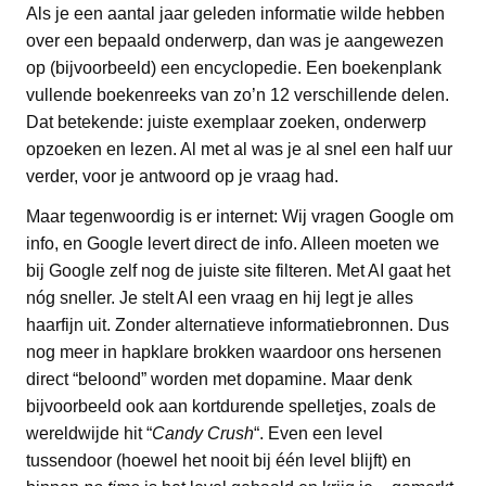
Als je een aantal jaar geleden informatie wilde hebben
over een bepaald onderwerp, dan was je aangewezen
op (bijvoorbeeld) een encyclopedie. Een boekenplank
vullende boekenreeks van zo’n 12 verschillende delen.
Dat betekende: juiste exemplaar zoeken, onderwerp
opzoeken en lezen. Al met al was je al snel een half uur
verder, voor je antwoord op je vraag had.
Maar tegenwoordig is er internet: Wij vragen Google om
info, en Google levert direct de info. Alleen moeten we
bij Google zelf nog de juiste site filteren. Met AI gaat het
nóg sneller. Je stelt AI een vraag en hij legt je alles
haarfijn uit. Zonder alternatieve informatiebronnen. Dus
nog meer in hapklare brokken waardoor ons hersenen
direct “beloond” worden met dopamine. Maar denk
bijvoorbeeld ook aan kortdurende spelletjes, zoals de
wereldwijde hit “
Candy Crush
“. Even een level
tussendoor (hoewel het nooit bij één level blijft) en