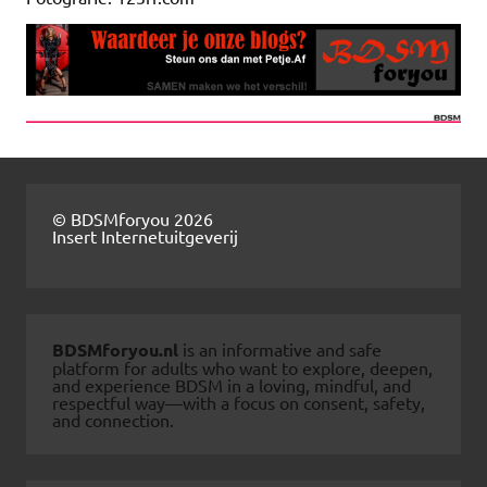
© BDSMforyou 2026
Insert Internetuitgeverij
BDSMforyou.nl
is an informative and safe
platform for adults who want to explore, deepen,
and experience BDSM in a loving, mindful, and
respectful way—with a focus on consent, safety,
and connection.