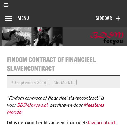
Ga
naar
BDSMforyou
de
Informatief en inspirerend platform over BDSM en Femdom
inhoud
MENU
SIDEBAR
FINDOM CONTRACT OF FINANCIEEL
SLAVENCONTRACT
20 september 2016
Mrs Moriah
“
Findom contract of financieel slavencontract
“ is
voor
BDSMforyou.nl
geschreven door
Meesteres
Moriah
.
Dit is een voorbeeld van een financieel
slavencontract
.