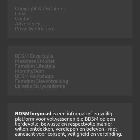
Copyright & disclaimer
Links
Contact
Adverteren
Privacyverklaring
BDSM Encyclopia
Meesteres Moriah
Femdom Lifestyle
MommyDom
BDSM workshops
Femdom Slaventraining
La bella Sissyacademie
BDSMforyou.nl
is een informatief en veilig
platform voor volwassenen die BDSM op een
liefdevolle, bewuste en respectvolle manier
willen ontdekken, verdiepen en beleven - met
aandacht voor consent, veiligheid en verbinding.