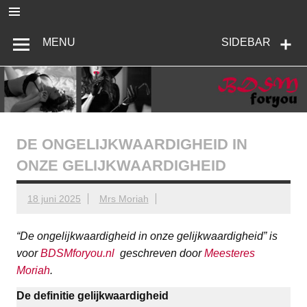
Ga
naar
de
BDSMforyou
Informatief en inspirerend platform over BDSM en Femdom
inhoud
MENU
SIDEBAR
DE ONGELIJKWAARDIGHEID IN
ONZE GELIJKWAARDIGHEID
18 juni 2025
Mrs Moriah
“De ongelijkwaardigheid in onze gelijkwaardigheid” is
voor
BDSMforyou.nl
geschreven door
Meesteres
Moriah
.
De definitie gelijkwaardigheid