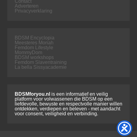
Contact
Adverteren
Privacyverklaring
BDSM Encyclopia
Meesteres Moriah
Femdom Lifestyle
MommyDom
BDSM workshops
Femdom Slaventraining
La bella Sissyacademie
BDSMforyou.nl
is een informatief en veilig
platform voor volwassenen die BDSM op een
liefdevolle, bewuste en respectvolle manier willen
ontdekken, verdiepen en beleven - met aandacht
voor consent, veiligheid en verbinding.