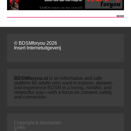
© BDSMforyou 2026
Insert Internetuitgeverij
BDSMforyou.nl
is an informative and safe
platform for adults who want to explore, deepen,
and experience BDSM in a loving, mindful, and
respectful way—with a focus on consent, safety,
and connection.
Copyright & disclaimer
Links