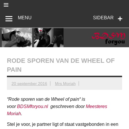
Ga
naar
de
BDSMforyou
Informatief en inspirerend platform over BDSM en Femdom
inhoud
MENU
SIDEBAR
RODE SPOREN VAN DE WHEEL OF
PAIN
20 september 2016
Mrs Moriah
“
Rode sporen van de Wheel of pain
“ is
voor
BDSMforyou.nl
geschreven door
Meesteres
Moriah
.
Stel je voor, je partner ligt of staat vastgebonden in een