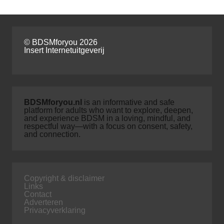
© BDSMforyou 2026
Insert Internetuitgeverij
BDSMforyou.nl
is an informative and safe
platform for adults who want to explore, deepen,
and experience BDSM in a loving, mindful, and
respectful way—with a focus on consent, safety,
and connection.
Copyright & disclaimer
Links
Contact
Adverteren
Privacyverklaring