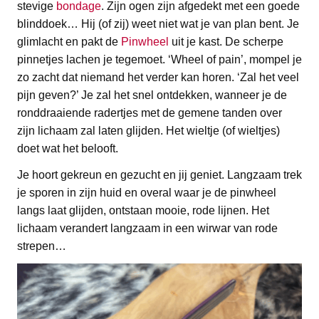
stevige
bondage
. Zijn ogen zijn afgedekt met een goede
blinddoek… Hij (of zij) weet niet wat je van plan bent. Je
glimlacht en pakt de
Pinwheel
uit je kast. De scherpe
pinnetjes lachen je tegemoet. ‘Wheel of pain’, mompel je
zo zacht dat niemand het verder kan horen. ‘Zal het veel
pijn geven?’ Je zal het snel ontdekken, wanneer je de
ronddraaiende radertjes met de gemene tanden over
zijn lichaam zal laten glijden. Het wieltje (of wieltjes)
doet wat het belooft.
Je hoort gekreun en gezucht en jij geniet. Langzaam trek
je sporen in zijn huid en overal waar je de pinwheel
langs laat glijden, ontstaan mooie, rode lijnen. Het
lichaam verandert langzaam in een wirwar van rode
strepen…