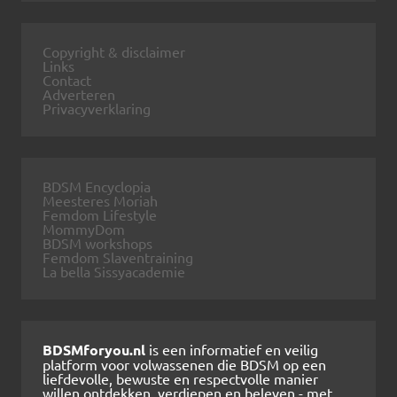
Copyright & disclaimer
Links
Contact
Adverteren
Privacyverklaring
BDSM Encyclopia
Meesteres Moriah
Femdom Lifestyle
MommyDom
BDSM workshops
Femdom Slaventraining
La bella Sissyacademie
BDSMforyou.nl
is een informatief en veilig
platform voor volwassenen die BDSM op een
liefdevolle, bewuste en respectvolle manier
willen ontdekken, verdiepen en beleven - met