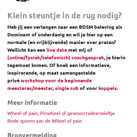
Klein steuntje in de rug nodig?
Heb jij een verlangen naar een BDSM beleving als
Dominant of onderdanig en wil je hier op een
normale (en vrijblijvende) manier over praten?
Wellicht kan een
live date
met mij of
(online/fysiek/telefonisch) coachgesprek
, je hierin
tegemoet komen.
Of boek een informatieve,
inspirerende, op maat samengestelde
privé
workshop voor de beginnende
meesteres/meester
,
single sub
of voor
koppels
.
Meer informatie
Wheel of pain, Pinwheel of gewoon radeerwieltje
Rode sporen van de Wheel of pain
Bronvermelding