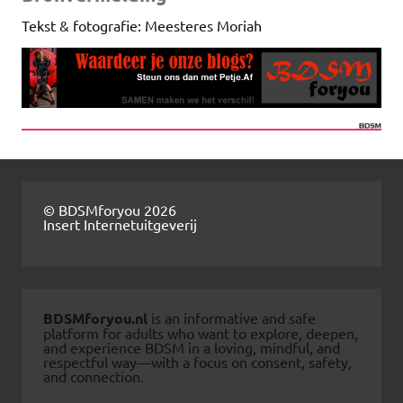
Tekst & fotografie: Meesteres Moriah
© BDSMforyou 2026
Insert Internetuitgeverij
BDSMforyou.nl
is an informative and safe
platform for adults who want to explore, deepen,
and experience BDSM in a loving, mindful, and
respectful way—with a focus on consent, safety,
and connection.