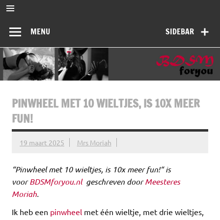
Ga
naar
BDSMforyou
de
Informatief en inspirerend platform over BDSM en Femdom
inhoud
MENU
SIDEBAR
PINWHEEL MET 10 WIELTJES, IS 10X MEER
FUN!
19 maart 2025
Mrs Moriah
“Pinwheel met 10 wieltjes, is 10x meer fun!“ is
voor
BDSMforyou.nl
geschreven door
Meesteres
Moriah
.
Ik heb een
pinwheel
met één wieltje, met drie wieltjes,