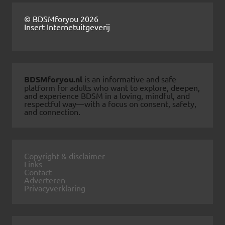
© BDSMforyou 2026
Insert Internetuitgeverij
BDSMforyou.nl
is an informative and safe
platform for adults who want to explore, deepen,
and experience BDSM in a loving, mindful, and
respectful way—with a focus on consent, safety,
and connection.
Copyright & disclaimer
Links
Contact
Adverteren
Privacyverklaring