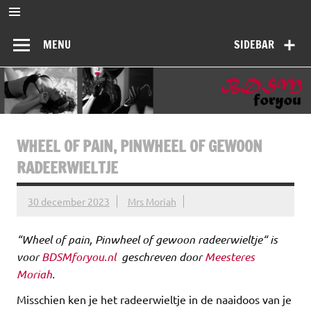
Ga
naar
BDSMforyou
de
Informatief en inspirerend platform over BDSM en Femdom
inhoud
MENU
SIDEBAR
WHEEL OF PAIN, PINWHEEL OF GEWOON
RADEERWIELTJE
30 december 2023
Mrs Moriah
“
Wheel of pain, Pinwheel of gewoon radeerwieltje
“ is
voor
BDSMforyou.nl
geschreven door
Meesteres
Moriah
.
Misschien ken je het radeerwieltje in de naaidoos van je