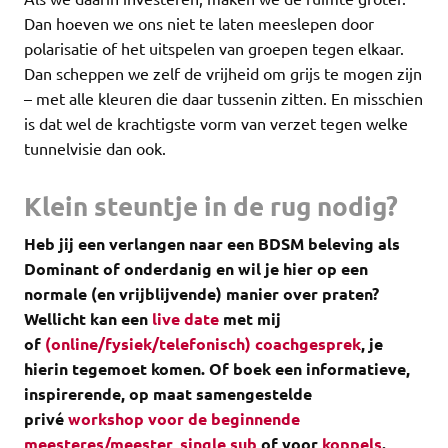
Dan hoeven we ons niet te laten meeslepen door
polarisatie of het uitspelen van groepen tegen elkaar.
Dan scheppen we zelf de vrijheid om grijs te mogen zijn
– met alle kleuren die daar tussenin zitten. En misschien
is dat wel de krachtigste vorm van verzet tegen welke
tunnelvisie dan ook.
Klein steuntje in de rug nodig?
Heb jij een verlangen naar een BDSM beleving als
Dominant of onderdanig en wil je hier op een
normale (en vrijblijvende) manier over praten?
Wellicht kan een
live date
met mij
of
(online/fysiek/telefonisch) coachgesprek
, je
hierin tegemoet komen.
Of boek een informatieve,
inspirerende, op maat samengestelde
privé
workshop voor de beginnende
meesteres/meester
,
single sub
of voor
koppels
.