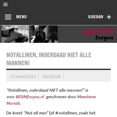
Ga
naar
BDSMforyou
de
Informatief en inspirerend platform over BDSM en Femdom
inhoud
MENU
SIDEBAR
NOTALLMEN, INDERDAAD NIET ALLE
MANNEN!
27 januari 2026
Mrs Moriah
“Notallmen, inderdaad NIET alle mannen!” is
voor
BDSMforyou.nl
geschreven door
Meesteres
Moriah
.
De kreet
“Not all men”
(of #
notallmen
, zoals het