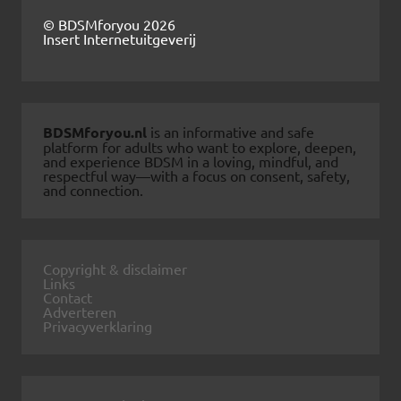
© BDSMforyou 2026
Insert Internetuitgeverij
BDSMforyou.nl
is an informative and safe
platform for adults who want to explore, deepen,
and experience BDSM in a loving, mindful, and
respectful way—with a focus on consent, safety,
and connection.
Copyright & disclaimer
Links
Contact
Adverteren
Privacyverklaring