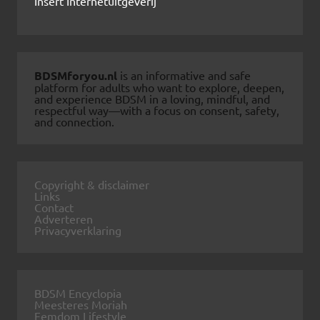
Insert Internetuitgeverij
BDSMforyou.nl
is an informative and safe
platform for adults who want to explore, deepen,
and experience BDSM in a loving, mindful, and
respectful way—with a focus on consent, safety,
and connection.
Copyright & disclaimer
Links
Contact
Adverteren
Privacyverklaring
BDSM Encyclopia
Meesteres Moriah
Femdom Lifestyle