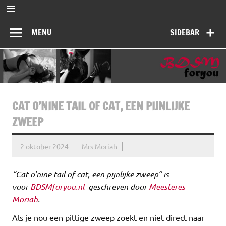
Ga
naar
BDSMforyou
de
Informatief en inspirerend platform over BDSM en Femdom
inhoud
MENU
SIDEBAR
CAT O’NINE TAIL OF CAT, EEN PIJNLIJKE
ZWEEP
2 oktober 2024
Mrs Moriah
“Cat o’nine tail of cat, een pijnlijke zweep“ is
voor
BDSMforyou.nl
geschreven door
Meesteres
Moriah
.
Als je nou een pittige zweep zoekt en niet direct naar