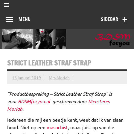
Ga
naar
BDSMforyou
de
Informatief en inspirerend platform over BDSM en Femdom
inhoud
MENU
SIDEBAR
STRICT LEATHER STRAF STRAP
16 januari 2019
Mrs Moriah
“
Productbespreking – Strict Leather Straf Strap
“ is
voor
BDSMforyou.nl
geschreven door
Meesteres
Moriah
.
Iedereen die mij een beetje kent, weet dat ik van slaan
houd. Niet op een
masochist
, maar juist op van die