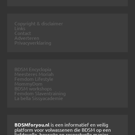
Copyright & disclaimer
Links
Contact
Adverteren
Privacyverklaring
BDSM Encyclopia
Meesteres Moriah
Femdom Lifestyle
MommyDom
BDSM workshops
Femdom Slaventraining
La bella Sissyacademie
BDSMforyou.nl
is een informatief en veilig
platform voor volwassenen die BDSM op een
liefdevolle, bewuste en respectvolle manier