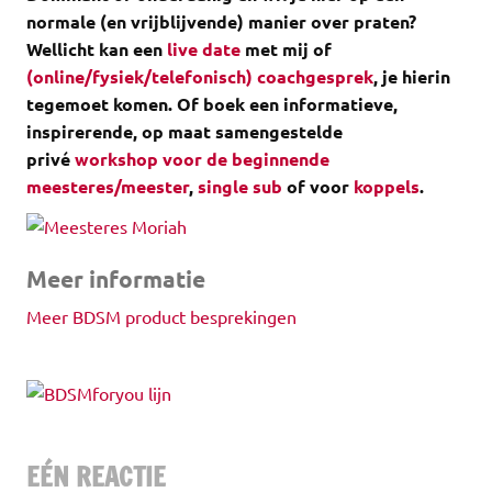
normale (en vrijblijvende) manier over praten?
Wellicht kan een
live date
met mij of
(online/fysiek/telefonisch) coachgesprek
, je hierin
tegemoet komen.
Of boek een informatieve,
inspirerende, op maat samengestelde
privé
workshop voor de beginnende
meesteres/meester
,
single sub
of voor
koppels
.
Meer informatie
Meer BDSM product besprekingen
EÉN REACTIE