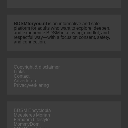
BDSMforyou.nl
is an informative and safe
platform for adults who want to explore, deepen,
and experience BDSM in a loving, mindful, and
respectful way—with a focus on consent, safety,
and connection.
Copyright & disclaimer
Links
Contact
Adverteren
Privacyverklaring
BDSM Encyclopia
Meesteres Moriah
Femdom Lifestyle
MommyDom