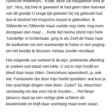
cynische ondertoon,: “Klopt, deze zal
easypiesie
voor je
zijn’. Nou, dat heb ik geweten! Ik had geen idee hoeveel
van dit goedje U enige tijd geleden bij mij gebruikt had,
dus ik besloot het enigszins royaal te gebruiken. Ik
SMeerde en SMeerde maar voelde nog niets: nog even
doorgaan dan maar…. Korte tijd hierna stond mijn hele
‘handeltje’ in lichterlaaie, ging ik als Zoef de Haas naar
de badkamer om een washandje te halen in een poging
om het boeltje te blussen: helaas zonder resultaat.
Het volgende uur verbeet ik de pijn, probeerde afleiding
te zoeken wat totaal niet lukte. U zat in mijn hoofd en
bleef daar maar zitten. Grenzeloos opwindend, ja, ook
dat. Fantasieën die door mijn hoofd spookten: wat kun je
hier prachtige dingen mee doen. Zoals? Ja, misschien
verstandig om dat voor mij te houden…. Het flesje
tabasco staat op een veilige plek achterin de
keukenlade en blijft daar voorlopig maar even staan.