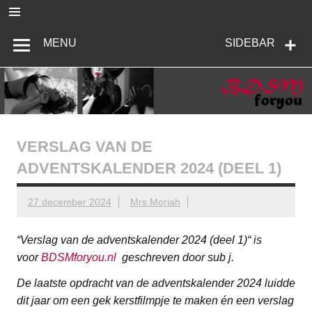
Ga
naar
de
BDSMforyou
Informatief en inspirerend platform over BDSM en Femdom
inhoud
MENU
SIDEBAR
VERSLAG VAN DE
ADVENTSKALENDER 2024 (DEEL 1)
27 december 2024
Mrs Moriah
“Verslag van de adventskalender 2024 (deel 1)“ is
voor
BDSMforyou.nl
geschreven door sub j.
De laatste opdracht van de adventskalender 2024 luidde
dit jaar om een gek kerstfilmpje te maken én een verslag