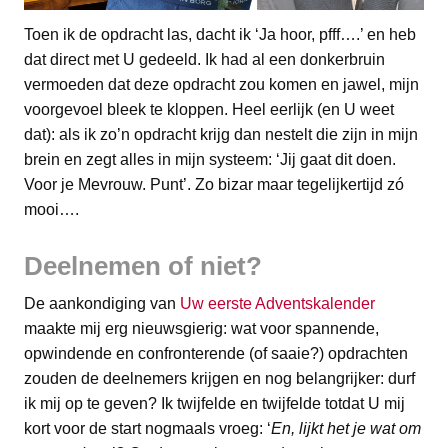
Toen ik de opdracht las, dacht ik ‘Ja hoor, pfff….’ en heb
dat direct met U gedeeld. Ik had al een donkerbruin
vermoeden dat deze opdracht zou komen en jawel, mijn
voorgevoel bleek te kloppen. Heel eerlijk (en U weet
dat): als ik zo’n opdracht krijg dan nestelt die zijn in mijn
brein en zegt alles in mijn systeem: ‘Jij gaat dit doen.
Voor je Mevrouw. Punt’. Zo bizar maar tegelijkertijd zó
mooi….
Deelnemen of niet?
De aankondiging van
Uw eerste Adventskalender
maakte mij erg nieuwsgierig: wat voor spannende,
opwindende en confronterende (of saaie?) opdrachten
zouden de deelnemers krijgen en nog belangrijker: durf
ik mij op te geven? Ik twijfelde en twijfelde totdat U mij
kort voor de start nogmaals vroeg: ‘
En, lijkt het je wat om