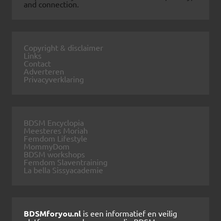
and connection.
Copyright & disclaimer
Links
Contact
Adverteren
Privacyverklaring
BDSM Encyclopia
Meesteres Moriah
Femdom Lifestyle
MommyDom
BDSM workshops
Femdom Slaventraining
La bella Sissyacademie
BDSMforyou.nl
is een informatief en veilig