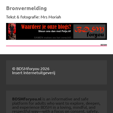
Bronvermelding
Tekst & fotografie: Mrs Moriah
© BDSMforyou 2026
Insert Internetuitgeverij
BDSMforyou.nl
is an informative and safe
platform for adults who want to explore, deepen,
and experience BDSM in a loving, mindful, and
respectful way—with a focus on consent, safety,