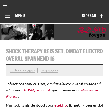
Ga
naar
BDSMforyou
de
Informatief en inspirerend platform over BDSM en Femdom
inhoud
MENU
SIDEBAR
SHOCK THERAPY REIS SET, OMDAT ELEKTRO
OVERAL SPANNEND IS
22 februari 2017
Mrs Moriah
“
Shock therapy reis set, omdat elektro overal spannend
is
“ is voor
BDSMforyou.nl
geschreven door
Meesteres
Moriah
.
Mijn sub is als de dood voor
elektro
. Ik niet. Ik ben er dol