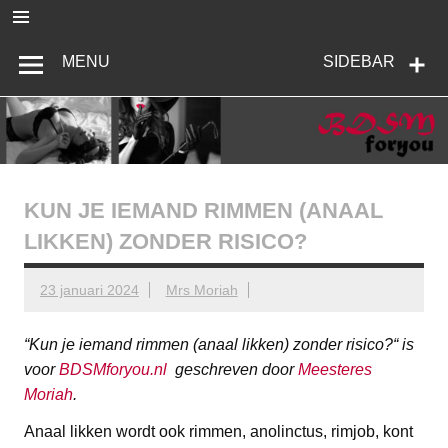
Ga
naar
de
BDSMforyou
Informatief en inspirerend platform over BDSM en Femdom
inhoud
MENU
SIDEBAR
KUN JE IEMAND RIMMEN (ANAAL
LIKKEN) ZONDER RISICO?
23 januari 2024
Mrs Moriah
“
Kun je iemand rimmen (anaal likken) zonder risico?
“ is
voor
BDSMforyou.nl
geschreven door
Meesteres
Moriah
.
Anaal likken wordt ook rimmen, anolinctus, rimjob, kont