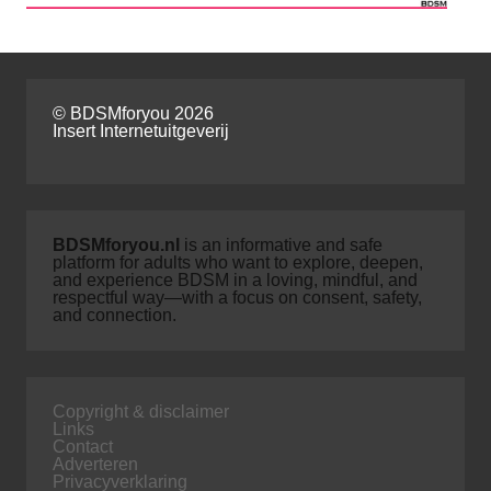
© BDSMforyou 2026
Insert Internetuitgeverij
BDSMforyou.nl
is an informative and safe
platform for adults who want to explore, deepen,
and experience BDSM in a loving, mindful, and
respectful way—with a focus on consent, safety,
and connection.
Copyright & disclaimer
Links
Contact
Adverteren
Privacyverklaring