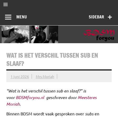
Ga
naar
BDSMforyou
de
Informatief en inspirerend platform over BDSM en Femdom
inhoud
MENU
SIDEBAR
WAT IS HET VERSCHIL TUSSEN SUB EN
SLAAF?
1 juni 2026
Mrs Moriah
“Wat is het verschil tussen sub en slaaf?” is
voor
BDSMforyou.nl
geschreven door
Meesteres
Moriah
.
Binnen BDSM wordt vaak gesproken over
subs
en