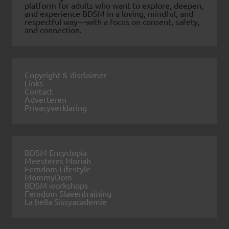
platform for adults who want to explore, deepen,
and experience BDSM in a loving, mindful, and
respectful way—with a focus on consent, safety,
and connection.
Copyright & disclaimer
Links
Contact
Adverteren
Privacyverklaring
BDSM Encyclopia
Meesteres Moriah
Femdom Lifestyle
MommyDom
BDSM workshops
Femdom Slaventraining
La bella Sissyacademie