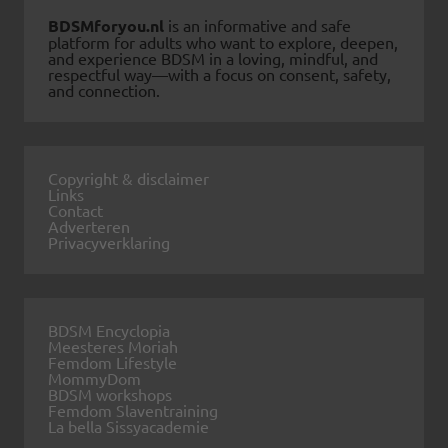
BDSMforyou.nl
is an informative and safe
platform for adults who want to explore, deepen,
and experience BDSM in a loving, mindful, and
respectful way—with a focus on consent, safety,
and connection.
Copyright & disclaimer
Links
Contact
Adverteren
Privacyverklaring
BDSM Encyclopia
Meesteres Moriah
Femdom Lifestyle
MommyDom
BDSM workshops
Femdom Slaventraining
La bella Sissyacademie