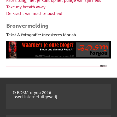
Facesitting, met je kont op het puntje van zijn neus
Take my breath away
De kracht van machteloosheid
Bronvermelding
Tekst & fotografie: Meesteres Moriah
© BDSMforyou 2026
Insert Internetuitgeverij