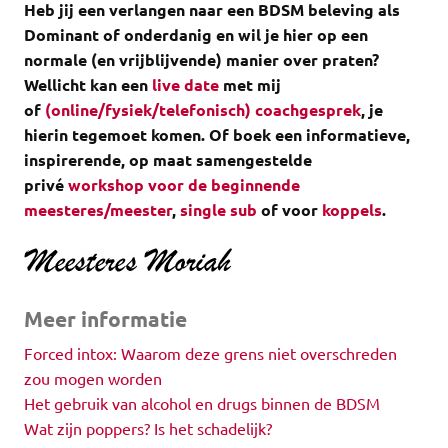
Heb jij een verlangen naar een BDSM beleving als
Dominant of onderdanig en wil je hier op een
normale (en vrijblijvende) manier over praten?
Wellicht kan een
live date
met mij
of
(online/fysiek/telefonisch) coachgesprek
, je
hierin tegemoet komen.
Of boek een informatieve,
inspirerende, op maat samengestelde
privé
workshop voor de beginnende
meesteres/meester
,
single sub
of voor
koppels
.
Meer informatie
Forced intox: Waarom deze grens niet overschreden
zou mogen worden
Het gebruik van alcohol en drugs binnen de BDSM
Wat zijn poppers? Is het schadelijk?