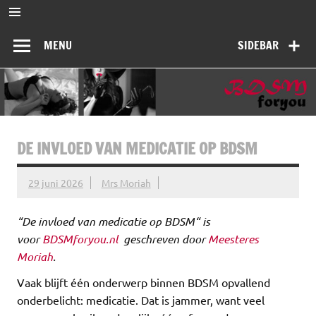
Ga
naar
BDSMforyou
de
Informatief en inspirerend platform over BDSM en Femdom
inhoud
MENU
SIDEBAR
DE INVLOED VAN MEDICATIE OP BDSM
29 juni 2026
Mrs Moriah
“De invloed van medicatie op BDSM“ is
voor
BDSMforyou.nl
geschreven door
Meesteres
Moriah
.
Vaak blijft één onderwerp binnen BDSM opvallend
onderbelicht: medicatie. Dat is jammer, want veel