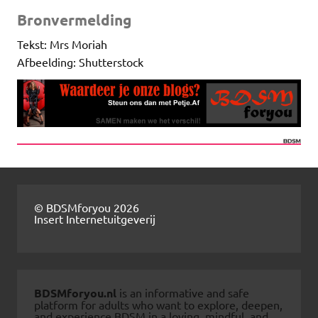
Bronvermelding
Tekst: Mrs Moriah
Afbeelding: Shutterstock
© BDSMforyou 2026
Insert Internetuitgeverij
BDSMforyou.nl
is an informative and safe
platform for adults who want to explore, deepen,
and experience BDSM in a loving, mindful, and