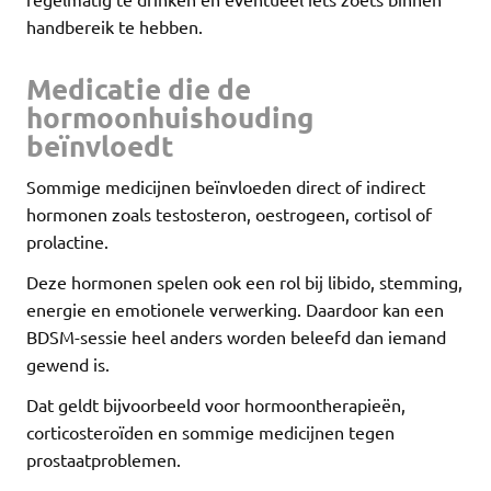
handbereik te hebben.
Medicatie die de
hormoonhuishouding
beïnvloedt
Sommige medicijnen beïnvloeden direct of indirect
hormonen zoals testosteron, oestrogeen, cortisol of
prolactine.
Deze hormonen spelen ook een rol bij libido, stemming,
energie en emotionele verwerking. Daardoor kan een
BDSM-sessie heel anders worden beleefd dan iemand
gewend is.
Dat geldt bijvoorbeeld voor hormoontherapieën,
corticosteroïden en sommige medicijnen tegen
prostaatproblemen.