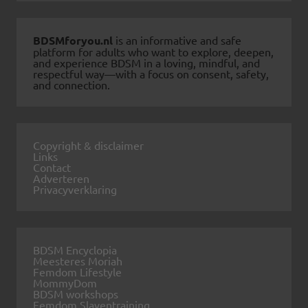
BDSMforyou.nl
is an informative and safe
platform for adults who want to explore, deepen,
and experience BDSM in a loving, mindful, and
respectful way—with a focus on consent, safety,
and connection.
Copyright & disclaimer
Links
Contact
Adverteren
Privacyverklaring
BDSM Encyclopia
Meesteres Moriah
Femdom Lifestyle
MommyDom
BDSM workshops
Femdom Slaventraining