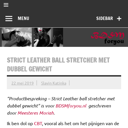
Ga
naar
BDSMforyou
de
Informatief en inspirerend platform over BDSM en Femdom
inhoud
MENU
SIDEBAR
STRICT LEATHER BALL STRETCHER MET
DUBBEL GEWICHT
22 mei 2019
Slavin Katinka
“
Productbespreking – Strict Leather ball stretcher met
dubbel gewicht
“ is voor
BDSMforyou.nl
geschreven
door
Meesteres Moriah
.
Ik ben dol op
CBT
, vooral als het om het pijnigen van de