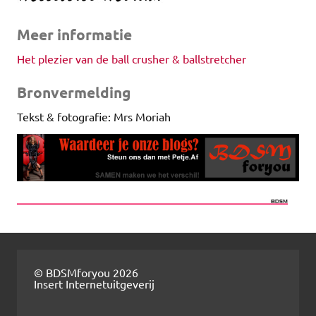
Meer informatie
Het plezier van de ball crusher & ballstretcher
Bronvermelding
Tekst & fotografie: Mrs Moriah
© BDSMforyou 2026
Insert Internetuitgeverij