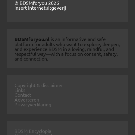
© BDSMforyou 2026
Insert Internetuitgeverij
BDSMforyou.nl
is an informative and safe
platform for adults who want to explore, deepen,
and experience BDSM in a loving, mindful, and
respectful way—with a focus on consent, safety,
and connection.
Copyright & disclaimer
Links
Contact
Adverteren
Privacyverklaring
BDSM Encyclopia