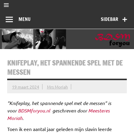
Ga
naar
BDSMforyou
de
Informatief en inspirerend platform over BDSM en Femdom
inhoud
MENU
SIDEBAR
KNIFEPLAY, HET SPANNENDE SPEL MET DE
MESSEN
19 maart 2024
Mrs Moriah
“Knifeplay, het spannende spel met de messen“ is
voor
BDSMforyou.nl
geschreven door
Meesteres
Moriah
.
Toen ik een aantal jaar geleden mijn slavin leerde