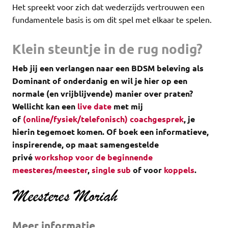
Het spreekt voor zich dat wederzijds vertrouwen een
fundamentele basis is om dit spel met elkaar te spelen.
Klein steuntje in de rug nodig?
Heb jij een verlangen naar een BDSM beleving als
Dominant of onderdanig en wil je hier op een
normale (en vrijblijvende) manier over praten?
Wellicht kan een
live date
met mij
of
(online/fysiek/telefonisch) coachgesprek
, je
hierin tegemoet komen.
Of boek een informatieve,
inspirerende, op maat samengestelde
privé
workshop voor de beginnende
meesteres/meester
,
single sub
of voor
koppels
.
Meer informatie