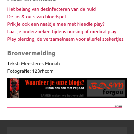
Het belang van desinfecteren van de huid
De ins & outs van bloedspel
Prik je ook een naaldje mee met Needle play?
Laat je onderzoeken tijdens nursing of medical play
Play piercing, de verzamelnaam voor allerlei stekertjes
Bronvermelding
Tekst: Meesteres Moriah
Fotografie: 123rf.com