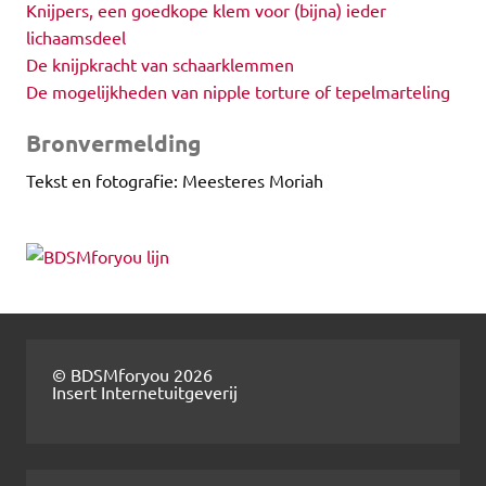
Knijpers, een goedkope klem voor (bijna) ieder
lichaamsdeel
De knijpkracht van schaarklemmen
De mogelijkheden van nipple torture of tepelmarteling
Bronvermelding
Tekst en fotografie: Meesteres Moriah
© BDSMforyou 2026
Insert Internetuitgeverij