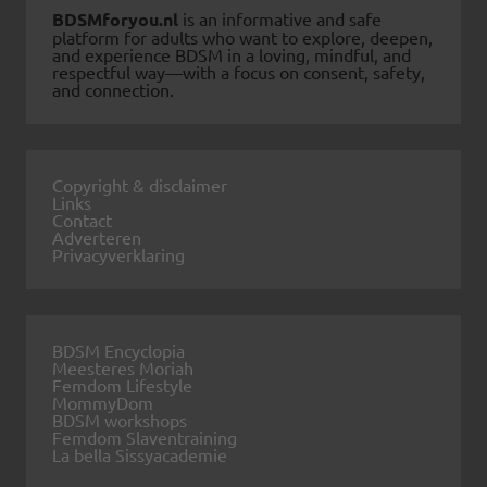
BDSMforyou.nl
is an informative and safe
platform for adults who want to explore, deepen,
and experience BDSM in a loving, mindful, and
respectful way—with a focus on consent, safety,
and connection.
Copyright & disclaimer
Links
Contact
Adverteren
Privacyverklaring
BDSM Encyclopia
Meesteres Moriah
Femdom Lifestyle
MommyDom
BDSM workshops
Femdom Slaventraining
La bella Sissyacademie