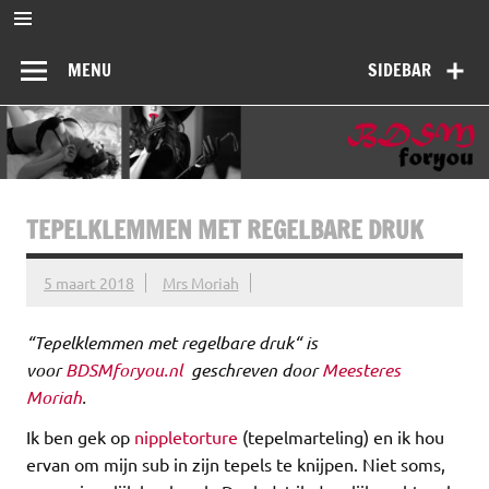
Ga
naar
BDSMforyou
de
Informatief en inspirerend platform over BDSM en Femdom
inhoud
MENU
SIDEBAR
TEPELKLEMMEN MET REGELBARE DRUK
5 maart 2018
Mrs Moriah
“
Tepelklemmen met regelbare druk
“ is
voor
BDSMforyou.nl
geschreven door
Meesteres
Moriah
.
Ik ben gek op
nippletorture
(tepelmarteling) en ik hou
ervan om mijn sub in zijn tepels te knijpen. Niet soms,