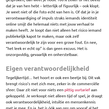
dat je van hen hebt – letterlijk of figuurlijk – ook klopt.
Je weet niet of die foto echt van hen is. Of dat je in je
verontwaardiging of impuls straks iemands identiteit
online smijt die helemaal níets met jouw verhaal te
maken heeft. Je loopt dan niet alleen het risico iemand
publiekelijk kapot te maken, maar ook zelf
verantwoordelijk te zijn voor een grove fout. En nee,
“het leek er echt op” is dan geen excuus. Het is
onzorgvuldig, gevaarlijk en onherstelbaar.
Eigen verantwoordelijkheid
Tegelijkertijd… het hoort er ook een beetje bij. Dit vak
brengt risico’s met zich mee, zeker in de commerciële
sfeer. Daar zit niet voor niets een
pittig uurtarief
aan
gekoppeld. Je verkoopt niet alleen tijd of spel, je draagt
ook verantwoordelijkheid, intuïtie en mensenkennis
met je mee. En ja, het is óók aan ons om vooraf al het