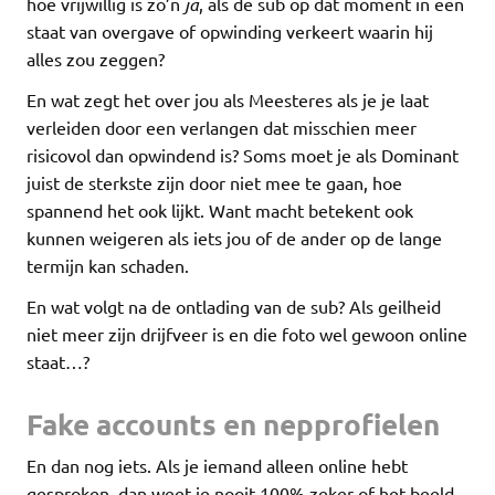
hoe vrijwillig is zo’n
ja
, als de sub op dat moment in een
staat van overgave of opwinding verkeert waarin hij
alles zou zeggen?
En wat zegt het over jou als Meesteres als je je laat
verleiden door een verlangen dat misschien meer
risicovol dan opwindend is? Soms moet je als Dominant
juist de sterkste zijn door niet mee te gaan, hoe
spannend het ook lijkt. Want macht betekent ook
kunnen weigeren als iets jou of de ander op de lange
termijn kan schaden.
En wat volgt na de ontlading van de sub? Als geilheid
niet meer zijn drijfveer is en die foto wel gewoon online
staat…?
Fake accounts en nepprofielen
En dan nog iets. Als je iemand alleen online hebt
gesproken, dan weet je nooit 100% zeker of het beeld