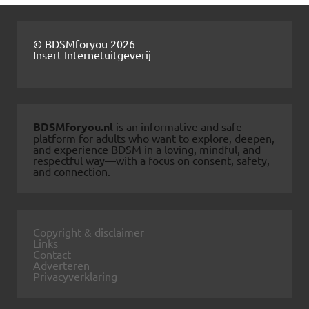
© BDSMforyou 2026
Insert Internetuitgeverij
BDSMforyou.nl
is an informative and safe
platform for adults who want to explore, deepen,
and experience BDSM in a loving, mindful, and
respectful way—with a focus on consent, safety,
and connection.
Copyright & disclaimer
Links
Contact
Adverteren
Privacyverklaring