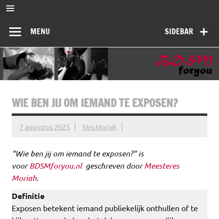
Ga
naar
BDSMforyou
de
Informatief en inspirerend platform over BDSM en Femdom
inhoud
MENU
SIDEBAR
WIE BEN JIJ OM IEMAND TE EXPOSEN?
7 augustus 2025
Mrs Moriah
“Wie ben jij om iemand te exposen?“ is
voor
BDSMforyou.nl
geschreven door
Meesteres
Moriah
.
Definitie
Exposen betekent iemand publiekelijk onthullen of te