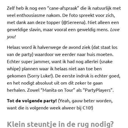
Zelf heb ik nog een “cane-afspraak” die ik natuurlijk met
veel enthousiasme nakom. De foto spreekt voor zich,
met dank aan deze topper (@Sereena). Niet alleen een
geweldige slavin, maar vooral een geweldig mens.
Love
you!
Helaas word ik halverwege de avond ziek (dat staat los
van de party) waardoor we eerder naar huis moeten.
Echter super jammer, want ik had nog allerlei (snake
whipe) plannen waar ik helaas niet aan toe ben
gekomen (Sorry Luke!). De eerste indruk is echter goed,
en het nodigt absoluut uit om dit zeker te gaan
herhalen. Zowel “Manita on Tour” als “PartyPlayers”.
Tot de volgende party!
(Yeah, gauw beter worden,
want die is volgende week alweer bij C10!)
Klein steuntje in de rug nodig?