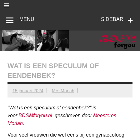
Ga
naar
de
BDSMforyou
Informatief en inspirerend platform over BDSM en Femdom
inhoud
MENU
SIDEBAR
WAT IS EEN SPECULUM OF
EENDENBEK?
15 januari 2024
Mrs Moriah
“
Wat is een speculum of eendenbek?
“ is
voor
BDSMforyou.nl
geschreven door
Meesteres
Moriah
.
Voor veel vrouwen die wel eens bij een gynaecoloog