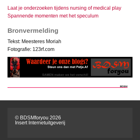
Laat je onderzoeken tijdens nursing of medical play
Spannende momenten met het speculum
Bronvermelding
Tekst: Meesteres Moriah
Fotografie: 123rf.com
© BDSMforyou 2026
Insert Internetuitgeverij