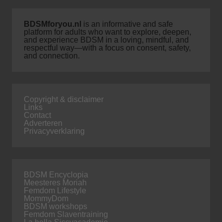
BDSMforyou.nl
is an informative and safe
platform for adults who want to explore, deepen,
and experience BDSM in a loving, mindful, and
respectful way—with a focus on consent, safety,
and connection.
Copyright & disclaimer
Links
Contact
Adverteren
Privacyverklaring
BDSM Encyclopia
Meesteres Moriah
Femdom Lifestyle
MommyDom
BDSM workshops
Femdom Slaventraining