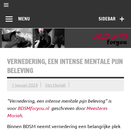
Ga
naar
BDSMforyou
de
Informatief en inspirerend platform over BDSM en Femdom
inhoud
MENU
SIDEBAR
VERNEDERING, EEN INTENSE MENTALE PIJN
BELEVING
1 januari 2024
Mrs Moriah
“
Vernedering, een intense mentale pijn beleving
“ is
voor
BDSMforyou.nl
geschreven door
Meesteres
Moriah
.
Binnen BDSM neemt vernedering een belangrijke plek