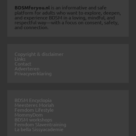
BDSMforyou.nl
is an informative and safe
platform for adults who want to explore, deepen,
and experience BDSM in a loving, mindful, and
respectful way—with a focus on consent, safety,
and connection.
Copyright & disclaimer
Links
Contact
Adverteren
Privacyverklaring
BDSM Encyclopia
Meesteres Moriah
Femdom Lifestyle
MommyDom
BDSM workshops
Femdom Slaventraining
La bella Sissyacademie