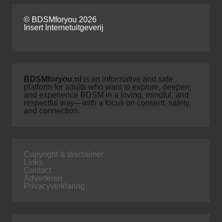
© BDSMforyou 2026
Insert Internetuitgeverij
BDSMforyou.nl
is an informative and safe
platform for adults who want to explore, deepen,
and experience BDSM in a loving, mindful, and
respectful way—with a focus on consent, safety,
and connection.
Copyright & disclaimer
Links
Contact
Adverteren
Privacyverklaring