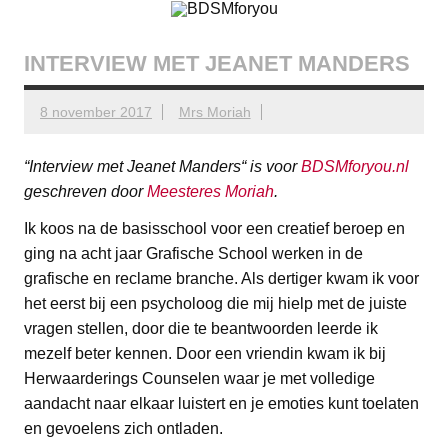
Ga
BDSMforyou
Informatief en inspirerend platform over BDSM en Femdom
naar
de
inhoud
INTERVIEW MET JEANET MANDERS
8 november 2017
Mrs Moriah
“
Interview met Jeanet Manders
“ is voor
BDSMforyou.nl
geschreven door
Meesteres Moriah
.
Ik koos na de basisschool voor een creatief beroep en
ging na acht jaar Grafische School werken in de
grafische en reclame branche. Als dertiger kwam ik voor
het eerst bij een psycholoog die mij hielp met de juiste
vragen stellen, door die te beantwoorden leerde ik
mezelf beter kennen. Door een vriendin kwam ik bij
Herwaarderings Counselen waar je met volledige
aandacht naar elkaar luistert en je emoties kunt toelaten
en gevoelens zich ontladen.