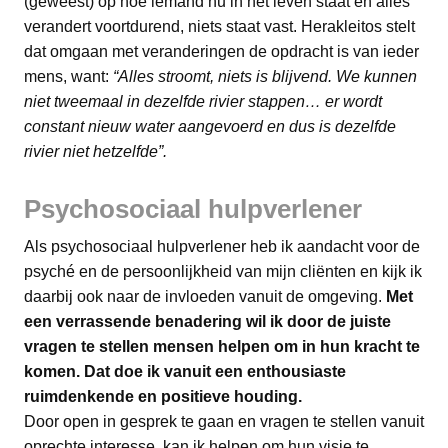
(geweest) op hoe iemand nu in het leven staat en alles
verandert voortdurend, niets staat vast. Herakleitos stelt
dat omgaan met veranderingen de opdracht is van ieder
mens, want:
“Alles stroomt, niets is blijvend. We kunnen
niet tweemaal in dezelfde rivier stappen… er wordt
constant nieuw water aangevoerd en dus is dezelfde
rivier niet hetzelfde”.
Psychosociaal hulpverlener
Als psychosociaal hulpverlener heb ik aandacht voor de
psyché en de persoonlijkheid van mijn cliënten en kijk ik
daarbij ook naar de invloeden vanuit de omgeving.
Met
een verrassende benadering wil ik door de juiste
vragen te stellen mensen helpen om in hun kracht te
komen. Dat doe ik vanuit een enthousiaste
ruimdenkende en positieve houding.
Door open in gesprek te gaan en vragen te stellen vanuit
oprechte interesse, kan ik helpen om hun visie te